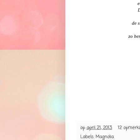
e
de 
zo be
op
april 21, 2013
12 opmerk
Labels:
Magnolia