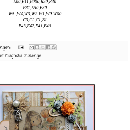
E00,E11,E000,R20,R30
E81,E50,E30
W5 ,W4,W3,W2,W1,W0 W00
C3,C2,C1,B1
E43,E42,E41,E40
ingen:
et magnolia challenge