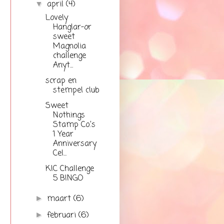
april
(4)
▼
Lovely
Hanglar-or
sweet
Magnolia
challenge
Anyt...
scrap en
stempel club
Sweet
Nothings
Stamp Co.’s
1 Year
Anniversary
Cel...
KIC Challenge
5 BINGO
maart
(6)
►
februari
(6)
►