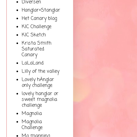
Diversen
Hanglar+Stanglar
Het Canary blog
KIC Challenge
KIC Sketch
Krista Smith
Saturated
Canary
LaLaLand
Lilly of the valley
Lovely hÄnglar
only challenge
lovely hanglar or
sweet magnolia
challenge
Magnolia
Magnolia
Challenge
Mo manning