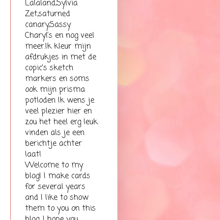
Lalaland,Sylvia
Zet,saturned
canary,Sassy
Charyl's en nog veel
meer.Ik kleur mijn
afdrukjes in met de
copic's sketch
markers en soms
ook mijn prisma
potloden Ik wens je
veel plezier hier en
zou het heel erg leuk
vinden als je een
berichtje achter
laat!
Welcome to my
blog! I make cards
for several years
and I like to show
them to you on this
blog. I hope you