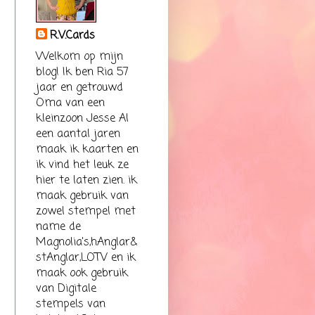
R.V.Cards
Welkom op mijn
blog! Ik ben Ria 57
jaar en getrouwd
Oma van een
kleinzoon Jesse Al
een aantal jaren
maak ik kaarten en
ik vind het leuk ze
hier te laten zien. ik
maak gebruik van
zowel stempel met
name de
Magnolia's,hAnglar&
stAnglar,LOTV en ik
maak ook gebruik
van Digitale
stempels van