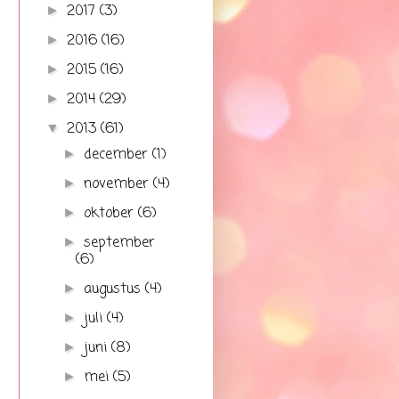
2017
(3)
►
2016
(16)
►
2015
(16)
►
2014
(29)
►
2013
(61)
▼
december
(1)
►
november
(4)
►
oktober
(6)
►
september
►
(6)
augustus
(4)
►
juli
(4)
►
juni
(8)
►
mei
(5)
►