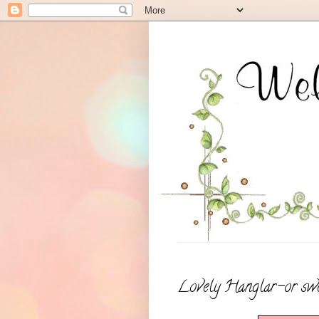
Lovely Hanglar-or swe