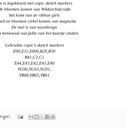
n is ingekleurd met copic sketch markers
De bloemen komen van
Wildorchidcrafts
lint komt van de ribbon girls
swil en bloemen cirkel komen van magnolia
De mal is van noordesign
n benieuwd wat jullie van het kaartje vinden.
Gebruikte copic's sketch markers
E00,E11,E000,R20,R30
B41,C2,C1
E44,E43,E42,E41,E40
YG96,YG93,YG91,
YR68,YR65,YR61
ingen: