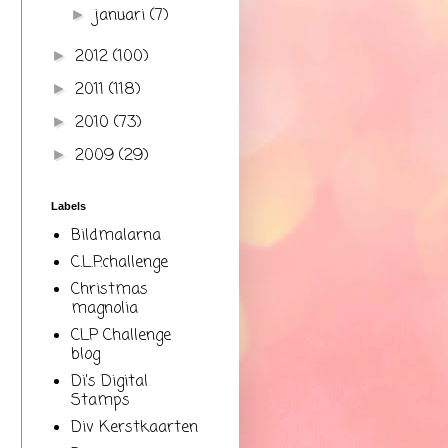
januari
(7)
►
2012
(100)
►
2011
(118)
►
2010
(73)
►
2009
(29)
►
Labels
Bildmalarna
C.L.P.challenge
Christmas
magnolia
CLP Challenge
blog
Di's Digital
Stamps
Div Kerstkaarten