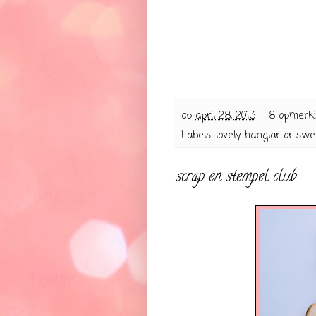
op
april 28, 2013
8 opmerk
Labels:
lovely hanglar or swe
scrap en stempel club