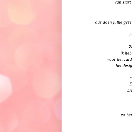
van start
dus doen jullie geze
h
Z
ik heb
voor het card
het desi
e
De
De
zo be